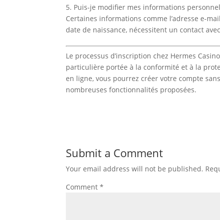
5. Puis-je modifier mes informations personnel
Certaines informations comme l’adresse e-mail 
date de naissance, nécessitent un contact avec 
Le processus d’inscription chez Hermes Casino 
particulière portée à la conformité et à la pr
en ligne, vous pourrez créer votre compte san
nombreuses fonctionnalités proposées.
Submit a Comment
Your email address will not be published.
Requ
Comment
*