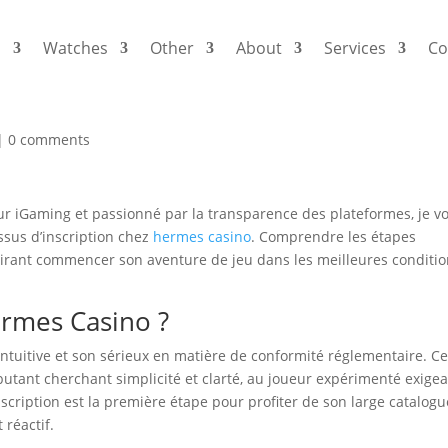
s
Watches
Other
About
Services
Co
d’inscription détaillé chez Herme
|
0 comments
eur iGaming et passionné par la transparence des plateformes, je v
ssus d’inscription chez
hermes casino
. Comprendre les étapes
ésirant commencer son aventure de jeu dans les meilleures conditio
ermes Casino ?
ntuitive et son sérieux en matière de conformité réglementaire. Ce
butant cherchant simplicité et clarté, au joueur expérimenté exige
scription est la première étape pour profiter de son large catalog
 réactif.