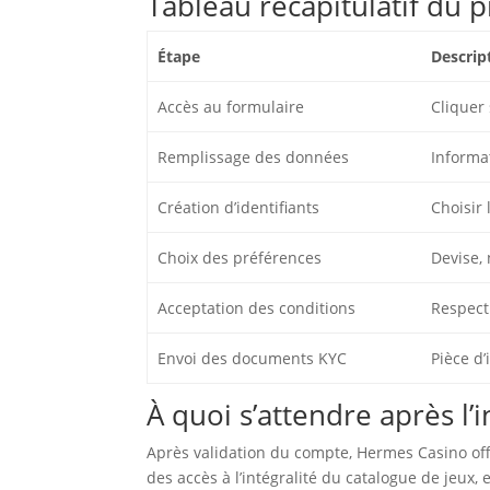
Tableau récapitulatif du p
Étape
Descrip
Accès au formulaire
Cliquer 
Remplissage des données
Informa
Création d’identifiants
Choisir 
Choix des préférences
Devise, 
Acceptation des conditions
Respect
Envoi des documents KYC
Pièce d’i
À quoi s’attendre après l’i
Après validation du compte, Hermes Casino of
des accès à l’intégralité du catalogue de jeux