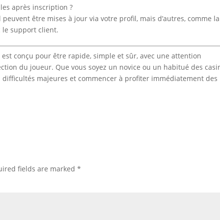
les après inscription ?
peuvent être mises à jour via votre profil, mais d’autres, comme la
le support client.
est conçu pour être rapide, simple et sûr, avec une attention
otection du joueur. Que vous soyez un novice ou un habitué des casi
s difficultés majeures et commencer à profiter immédiatement des
ired fields are marked
*