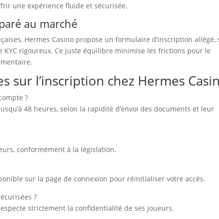
offrir une expérience fluide et sécurisée.
mparé au marché
çaises, Hermes Casino propose un formulaire d’inscription allégé,
 KYC rigoureux. Ce juste équilibre minimise les frictions pour le
ementaire.
s sur l’inscription chez Hermes Casi
 compte ?
jusqu’à 48 heures, selon la rapidité d’envoi des documents et leur
eurs, conformément à la législation.
sponible sur la page de connexion pour réinitialiser votre accès.
écurisées ?
especte strictement la confidentialité de ses joueurs.