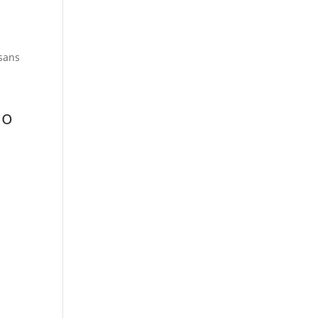
 sans
no