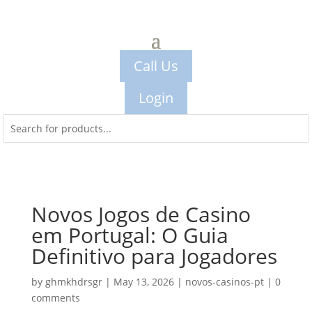
Call Us
Login
Novos Jogos de Casino
em Portugal: O Guia
Definitivo para Jogadores
by
ghmkhdrsgr
|
May 13, 2026
|
novos-casinos-pt
|
0
comments