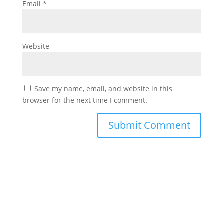
Email
*
Website
Save my name, email, and website in this
browser for the next time I comment.