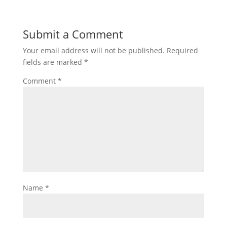
Submit a Comment
Your email address will not be published.
Required
fields are marked
*
Comment
*
Name
*