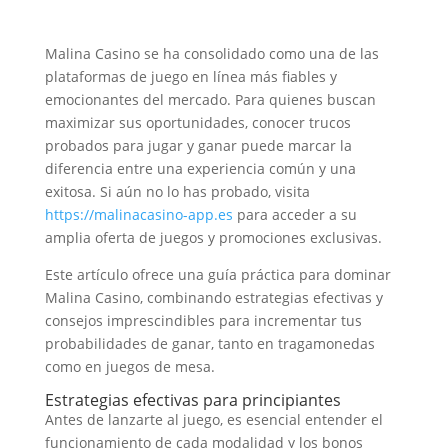
Malina Casino se ha consolidado como una de las
plataformas de juego en línea más fiables y
emocionantes del mercado. Para quienes buscan
maximizar sus oportunidades, conocer trucos
probados para jugar y ganar puede marcar la
diferencia entre una experiencia común y una
exitosa. Si aún no lo has probado, visita
https://malinacasino-app.es
para acceder a su
amplia oferta de juegos y promociones exclusivas.
Este artículo ofrece una guía práctica para dominar
Malina Casino, combinando estrategias efectivas y
consejos imprescindibles para incrementar tus
probabilidades de ganar, tanto en tragamonedas
como en juegos de mesa.
Estrategias efectivas para principiantes
Antes de lanzarte al juego, es esencial entender el
funcionamiento de cada modalidad y los bonos