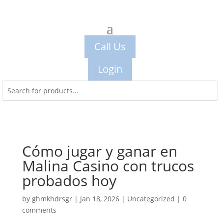
Call Us
Login
Cómo jugar y ganar en
Malina Casino con trucos
probados hoy
by
ghmkhdrsgr
|
Jan 18, 2026
|
Uncategorized
|
0
comments