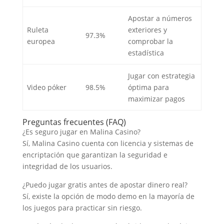
Apostar a números
Ruleta
exteriores y
97.3%
europea
comprobar la
estadística
Jugar con estrategia
Video póker
98.5%
óptima para
maximizar pagos
Preguntas frecuentes (FAQ)
¿Es seguro jugar en Malina Casino?
Sí, Malina Casino cuenta con licencia y sistemas de
encriptación que garantizan la seguridad e
integridad de los usuarios.
¿Puedo jugar gratis antes de apostar dinero real?
Sí, existe la opción de modo demo en la mayoría de
los juegos para practicar sin riesgo.